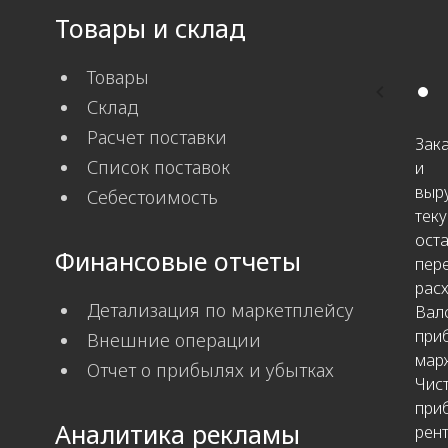
Товары и склад
Товары
Склад
Расчет поставки
Зак
Список поставок
и
выр
Себестоимость
тек
оста
Финансовые отчеты
пер
рас
Детализация по маркетплейсу
Вал
при
Внешние операции
мар
Отчет о прибылях и убытках
Чис
при
Аналитика рекламы
рен