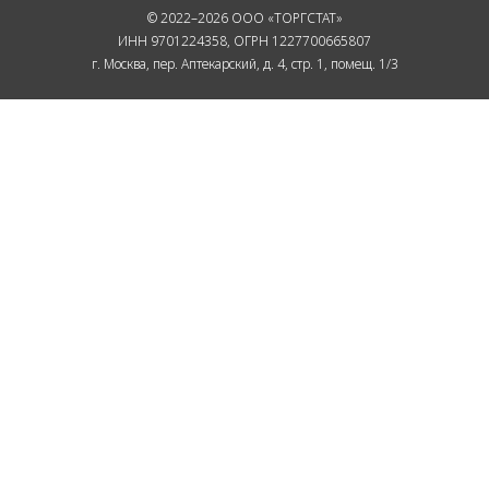
© 2022–2026 ООО «ТОРГСТАТ»
ИНН 9701224358, ОГРН 1227700665807
г. Москва, пер. Аптекарский, д. 4, стр. 1, помещ. 1/3